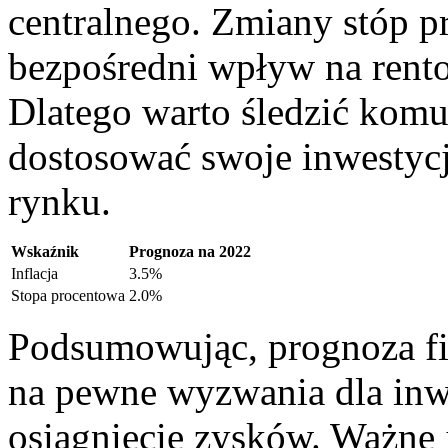
centralnego. ⁤Zmiany stóp‍
bezpośredni wpływ na rento
Dlatego warto śledzić komun
dostosować swoje inwestycje
rynku.
Wskaźnik
Prognoza na 2022
Inflacja
3.5%
Stopa procentowa
2.0%
Podsumowując, prognoza⁤ f
na pewne wyzwania dla inwe
osiągnięcie zysków. Ważne 