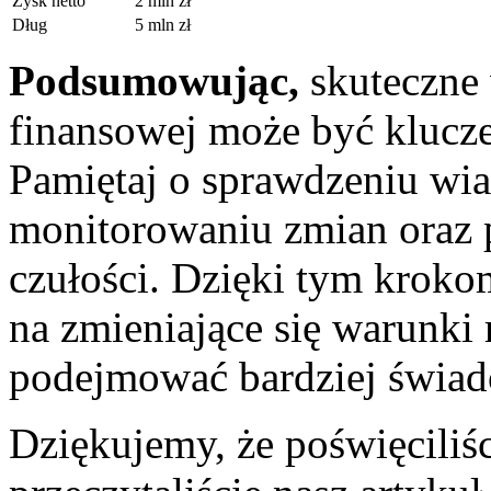
Zysk netto
2 mln zł
Dług
5‍ mln zł
Podsumowując,
skuteczne 
finansowej może być klucz
Pamiętaj ‌o sprawdzeniu wi
monitorowaniu zmian oraz 
czułości. Dzięki tym kroko
na zmieniające się warunki
podejmować bardziej świad
Dziękujemy, że poświęciliśc