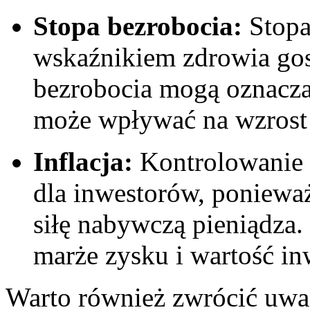
Stopa bezrobocia:
Stopa
wskaźnikiem zdrowia gos
bezrobocia mogą oznaczać
może wpływać na⁢ wzrost 
Inflacja:
Kontrolowanie w
dla inwestorów, poniewa
siłę nabywczą pieniądza.
marże⁢ zysku i wartość in
Warto również ⁢zwrócić uw