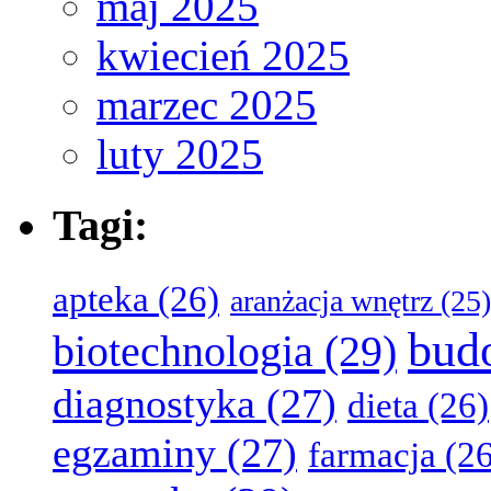
maj 2025
kwiecień 2025
marzec 2025
luty 2025
Tagi:
apteka
(26)
aranżacja wnętrz
(25)
bud
biotechnologia
(29)
diagnostyka
(27)
dieta
(26)
egzaminy
(27)
farmacja
(26