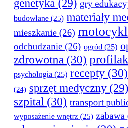
genetyka
(29)
gry edukacy
materiały m
budowlane
(25)
motocykl
mieszkanie
(26)
o
odchudzanie
(26)
ogród
(25)
profila
zdrowotna
(30)
recepty
(30)
psychologia
(25)
sprzęt medyczny
(29
(24)
szpital
(30)
transport publ
zabawa
wyposażenie wnętrz
(25)